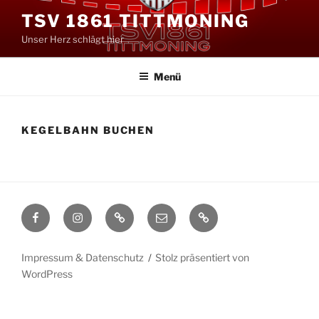
Zum
TSV 1861 TITTMONING
Inhalt
Unser Herz schlägt hier
springen
Menü
KEGELBAHN BUCHEN
Facebook
Instagram
TikTok
eMail
Cookie-
Richtlinie
(EU)
Impressum & Datenschutz
Stolz präsentiert von
WordPress