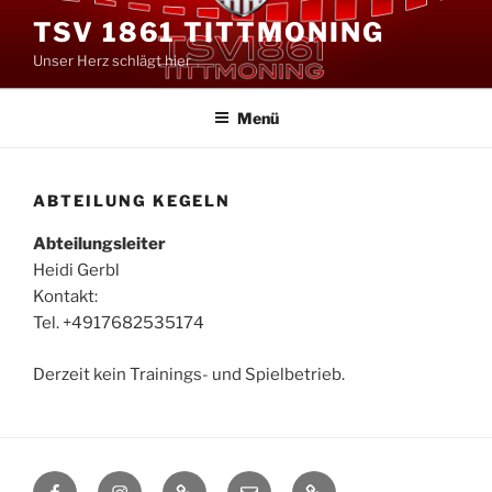
Zum
TSV 1861 TITTMONING
Inhalt
Unser Herz schlägt hier
springen
Menü
ABTEILUNG KEGELN
Abteilungsleiter
Heidi Gerbl
Kontakt:
Tel. +4917682535174
Derzeit kein Trainings- und Spielbetrieb.
Facebook
Instagram
TikTok
eMail
Cookie-