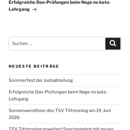
Beitrag
Erfolgreiche Dan-Prüfungen beim Nage no kata-
Lehrgang
Suchen
Suche
nach:
NEUESTE BEITRÄGE
Sommerfest der Judoabteilung
Erfolgreiche Dan-Prüfungen beim Nage no kata-
Lehrgang
Sonnenwendfeier des TSV Tittmoning am 19. Juni
2026
TSV Tittmoning erweitert Sportangebot mit neuen