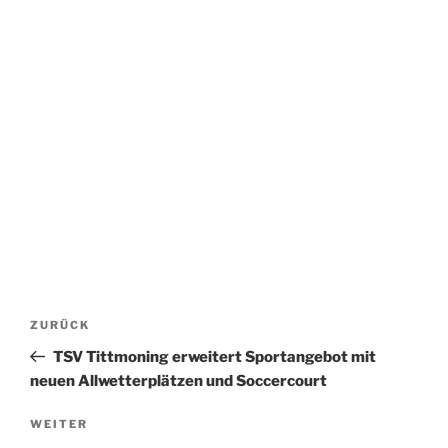
Beitragsnavigation
Vorheriger
ZURÜCK
Beitrag
TSV Tittmoning erweitert Sportangebot mit
neuen Allwetterplätzen und Soccercourt
Nächster
WEITER