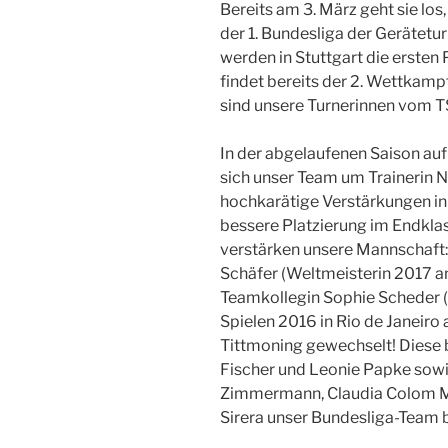
Bereits am 3. März geht sie lo
der 1. Bundesliga der Gerätetu
werden in Stuttgart die ersten
findet bereits der 2. Wettkampf
sind unsere Turnerinnen vom T
In der abgelaufenen Saison auf
sich unser Team um Trainerin N
hochkarätige Verstärkungen in
bessere Platzierung im Endkla
verstärken unsere Mannschaft: 
Schäfer (Weltmeisterin 2017 a
Teamkollegin Sophie Scheder 
Spielen 2016 in Rio de Janeir
Tittmoning gewechselt! Diese
Fischer und Leonie Papke sowie
Zimmermann, Claudia Colom Mar
Sirera unser Bundesliga-Team b