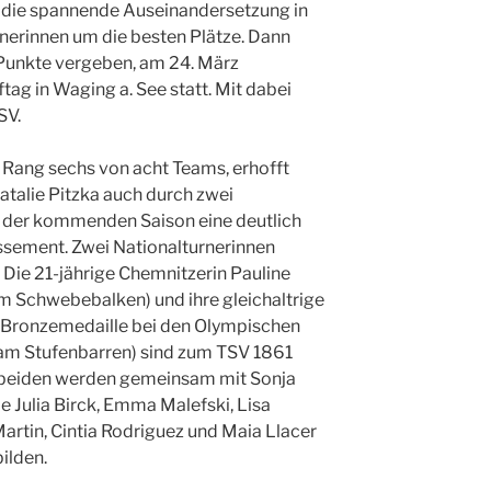
s, die spannende Auseinandersetzung in
rnerinnen um die besten Plätze. Dann
 Punkte vergeben, am 24. März
tag in Waging a. See statt. Mit dabei
SV.
 Rang sechs von acht Teams, erhofft
atalie Pitzka auch durch zwei
 der kommenden Saison eine deutlich
ssement. Zwei Nationalturnerinnen
Die 21-jährige Chemnitzerin Pauline
m Schwebebalken) und ihre gleichaltrige
(Bronzemedaille bei den Olympischen
o am Stufenbarren) sind zum TSV 1861
 beiden werden gemeinsam mit Sonja
 Julia Birck, Emma Malefski, Lisa
tin, Cintia Rodriguez und Maia Llacer
ilden.