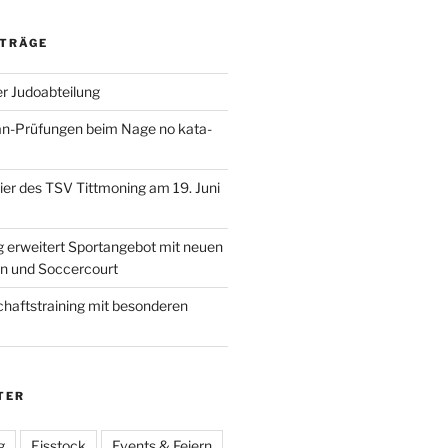
ITRÄGE
r Judoabteilung
an-Prüfungen beim Nage no kata-
r des TSV Tittmoning am 19. Juni
 erweitert Sportangebot mit neuen
en und Soccercourt
haftstraining mit besonderen
TER
g
Eisstock
Events & Feiern