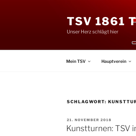
Zum
Inhalt
TSV 1861 
springen
Unser Herz schlägt hier
Mein TSV
Hauptverein
SCHLAGWORT:
KUNSTTU
VERÖFFENTLICHT
21. NOVEMBER 2018
AM
Kunstturnen: TSV i