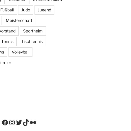
Fußball
Judo
Jugend
Meisterschaft
Vorstand
Sportheim
Tennis
Tischtennis
ws
Volleyball
urnier
Facebook
Instagram
Twitter
TikTok
Flickr