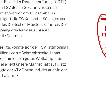
ins Finale der Deutschen Turnliga (DTL)
rem TSV, der im Gesamtklassement
rt ist, werden am 1. Dezember in
tgart, die TG Karlsruhe-Söllingen und
 des Deutschen Meisters kämpfen. Der
moning drücken dazu unseren
t die Daumen!
desliga, konnte sich der TSV Tittmoning II
üller, Leonie Schmedthenke, Joana
Llacer mit einem guten Wetkampf den
abelle liegt unsere Mannschaft auf Platz
egte der KTV Dortmund, der auch in der
 hat. – mix