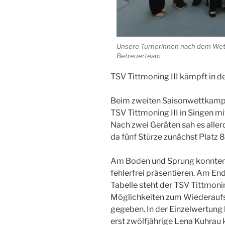
Unsere Turnerinnen nach dem Wett
Betreuerteam
TSV Tittmoning III kämpft in d
Beim zweiten Saisonwettkampf 
TSV Tittmoning III in Singen m
Nach zwei Geräten sah es allerd
da fünf Stürze zunächst Platz 
Am Boden und Sprung konnten 
fehlerfrei präsentieren. Am Ende
Tabelle steht der TSV Tittmoni
Möglichkeiten zum Wiederaufsti
gegeben. In der Einzelwertung 
erst zwölfjährige Lena Kuhrau 