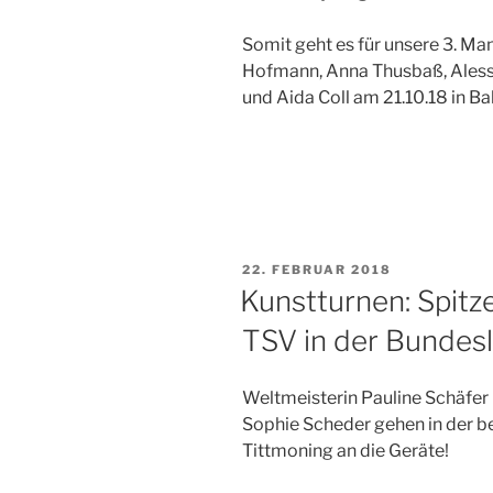
Somit geht es für unsere 3. Ma
Hofmann, Anna Thusbaß, Alessa
und Aida Coll am 21.10.18 in B
VERÖFFENTLICHT
22. FEBRUAR 2018
AM
Kunstturnen: Spitz
TSV in der Bundesl
Weltmeisterin Pauline Schäfe
Sophie Scheder gehen in der b
Tittmoning an die Geräte!