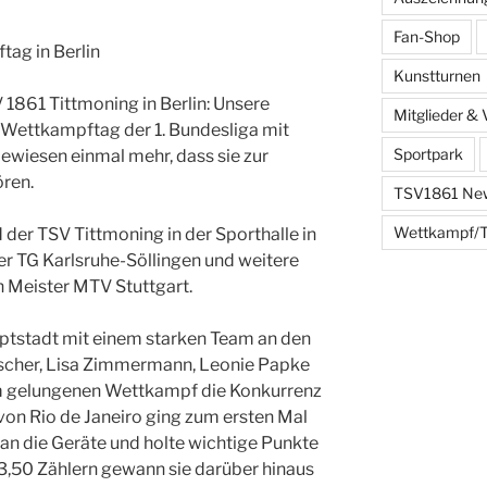
Fan-Shop
tag in Berlin
Kunstturnen
 1861 Tittmoning in Berlin: Unsere
Mitglieder & 
 Wettkampftag der 1. Bundesliga mit
Sportpark
ewiesen einmal mehr, dass sie zur
ören.
TSV1861 Ne
Wettkampf/T
der TSV Tittmoning in der Sporthalle in
r TG Karlsruhe-Söllingen und weitere
 Meister MTV Stuttgart.
ptstadt mit einem starken Team an den
Fischer, Lisa Zimmermann, Leonie Papke
nem gelungenen Wettkampf die Konkurrenz
 von Rio de Janeiro ging zum ersten Mal
 an die Geräte und holte wichtige Punkte
53,50 Zählern gewann sie darüber hinaus