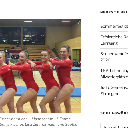
NEUESTE BE
Sommerfest de
Erfolgreiche D
Lehrgang
Sonnenwendfeie
2026
TSV Tittmoning
Allwetterplätz
Judo: Gemeinsc
Ehrungen
SCHLAGWÖR
Turnerinnen der 1. Mannschaft v. l. Emma
e, Sonja Fischer, Lisa Zimmermann und Sophie
Auszeichnun