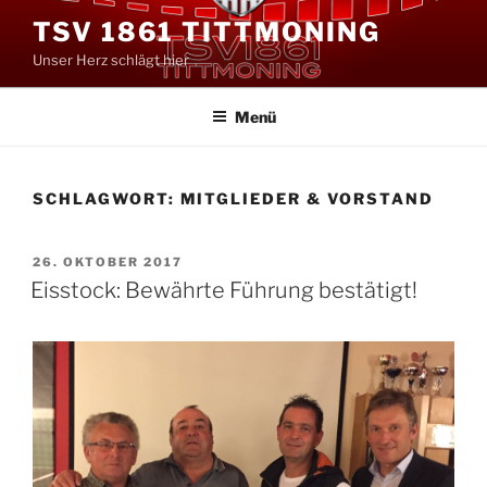
Zum
TSV 1861 TITTMONING
Inhalt
Unser Herz schlägt hier
springen
Menü
SCHLAGWORT:
MITGLIEDER & VORSTAND
VERÖFFENTLICHT
26. OKTOBER 2017
AM
Eisstock: Bewährte Führung bestätigt!