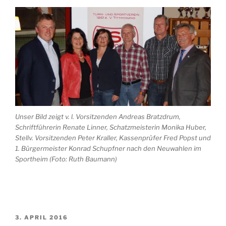
Unser Bild zeigt v. l. Vorsitzenden Andreas Bratzdrum,
Schriftführerin Renate Linner, Schatzmeisterin Monika Huber,
Stellv. Vorsitzenden Peter Kraller, Kassenprüfer Fred Popst und
1. Bürgermeister Konrad Schupfner nach den Neuwahlen im
Sportheim (Foto: Ruth Baumann)
VERÖFFENTLICHT
3. APRIL 2016
AM