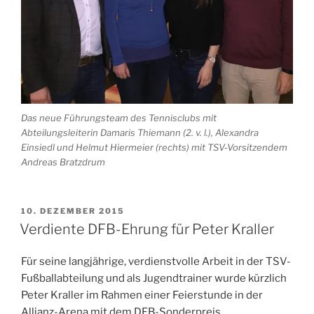
Das neue Führungsteam des Tennisclubs mit
Abteilungsleiterin Damaris Thiemann (2. v. l.), Alexandra
Einsiedl und Helmut Hiermeier (rechts) mit TSV-Vorsitzendem
Andreas Bratzdrum
VERÖFFENTLICHT
10. DEZEMBER 2015
AM
Verdiente DFB-Ehrung für Peter Kraller
Für seine langjährige, verdienstvolle Arbeit in der TSV-
Fußballabteilung und als Jugendtrainer wurde kürzlich
Peter Kraller im Rahmen einer Feierstunde in der
Allianz-Arena mit dem DFB-Sonderpreis