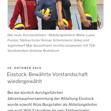
Das neue Vorstandsteam : Abteilungsleiterin Marie-Luise
Forster, Stellvertreter Roman Schemmerer (links) und
Jugendwart Max Sesselmann (rechts) zusammen mit TSV-
Vorsitzendem Andreas Bratzdrum
VERÖFFENTLICHT
18. OKTOBER 2015
AM
Eisstock: Bewährte Vorstandschaft
wiedergewählt
Bei der kürzlich durchgeführten
Jahreshauptversammlung der Abteilung Eisstock
wurde sowohl Alois Burgstaller als Abteilungsleiter,
wie auch Willi Schupfner als sein Stellvertreter