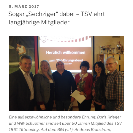
VERÖFFENTLICHT
5. MÄRZ 2017
AM
Sogar „Sechziger“ dabei – TSV ehrt
langjährige Mitglieder
Eine außergewöhnliche und besondere Ehrung: Doris Krieger
und Willi Schupfner sind seit über 60 Jahren Mitglied des TSV
1861 Tittmoning. Auf dem Bild (v. l.): Andreas Bratzdrum,