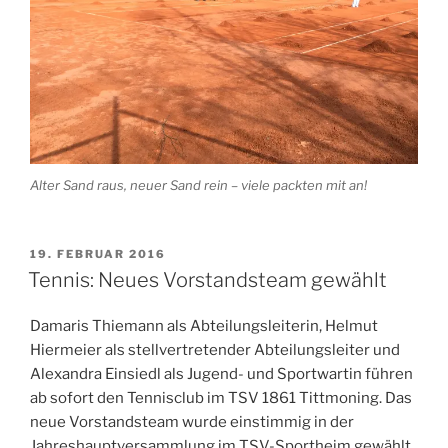
Alter Sand raus, neuer Sand rein – viele packten mit an!
VERÖFFENTLICHT
19. FEBRUAR 2016
AM
Tennis: Neues Vorstandsteam gewählt
Damaris Thiemann als Abteilungsleiterin, Helmut
Hiermeier als stellvertretender Abteilungsleiter und
Alexandra Einsiedl als Jugend- und Sportwartin führen
ab sofort den Tennisclub im TSV 1861 Tittmoning. Das
neue Vorstandsteam wurde einstimmig in der
Jahreshauptversammlung im TSV-Sportheim gewählt.