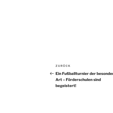
Beitragsnavigation
Vorheriger
ZURÜCK
Beitrag
Ein Fußballturnier der besonde
Art – Förderschulen sind
begeistert!