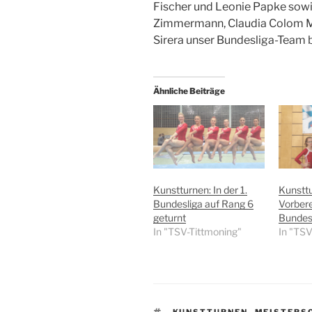
Fischer und Leonie Papke sowie
Zimmermann, Claudia Colom Mar
Sirera unser Bundesliga-Team b
Ähnliche Beiträge
Kunstturnen: In der 1.
Kunstt
Bundesliga auf Rang 6
Vorbere
geturnt
Bundes
In "TSV-Tittmoning"
In "TSV
SCHLAGWÖRTER