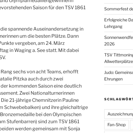
r und Olympiamedaillengewinnerin
evorstehenden Saison für den TSV 1861
Sommerfest de
Erfolgreiche D
Lehrgang
s, die spannende Auseinandersetzung in
rnerinnen um die besten Plätze. Dann
Sonnenwendfeie
 Punkte vergeben, am 24. März
2026
tag in Waging a. See statt. Mit dabei
TSV Tittmoning
SV.
Allwetterplätz
 Rang sechs von acht Teams, erhofft
Judo: Gemeinsc
atalie Pitzka auch durch zwei
Ehrungen
 der kommenden Saison eine deutlich
ssement. Zwei Nationalturnerinnen
SCHLAGWÖR
Die 21-jährige Chemnitzerin Pauline
m Schwebebalken) und ihre gleichaltrige
Auszeichnun
(Bronzemedaille bei den Olympischen
o am Stufenbarren) sind zum TSV 1861
Fan-Shop
 beiden werden gemeinsam mit Sonja