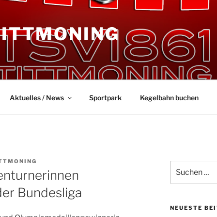
TITTMONING
Aktuelles / News
Sportpark
Kegelbahn buchen
ITTMONING
Suchen
enturnerinnen
nach:
der Bundesliga
NEUESTE BE