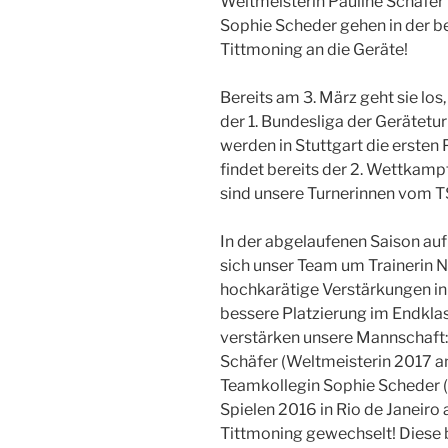
Weltmeisterin Pauline Schäfe
Sophie Scheder gehen in der b
Tittmoning an die Geräte!
Bereits am 3. März geht sie lo
der 1. Bundesliga der Gerätetu
werden in Stuttgart die ersten
findet bereits der 2. Wettkampf
sind unsere Turnerinnen vom T
In der abgelaufenen Saison auf
sich unser Team um Trainerin N
hochkarätige Verstärkungen in
bessere Platzierung im Endkla
verstärken unsere Mannschaft: 
Schäfer (Weltmeisterin 2017 a
Teamkollegin Sophie Scheder 
Spielen 2016 in Rio de Janeir
Tittmoning gewechselt! Diese