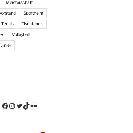
Meisterschaft
Vorstand
Sportheim
Tennis
Tischtennis
ws
Volleyball
urnier
Facebook
Instagram
Twitter
TikTok
Flickr