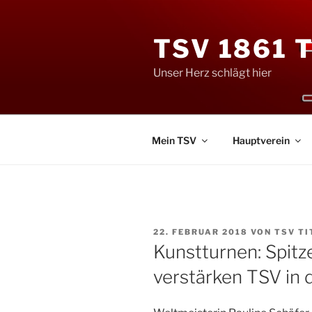
Zum
Inhalt
TSV 1861 
springen
Unser Herz schlägt hier
Mein TSV
Hauptverein
VERÖFFENTLICHT
22. FEBRUAR 2018
VON
TSV T
AM
Kunstturnen: Spitz
verstärken TSV in 