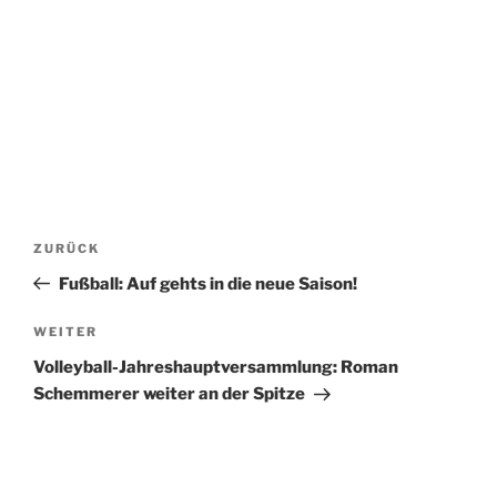
Beitragsnavigation
Vorheriger
ZURÜCK
Beitrag
Fußball: Auf gehts in die neue Saison!
Nächster
WEITER
Beitrag
Volleyball-Jahreshauptversammlung: Roman
Schemmerer weiter an der Spitze