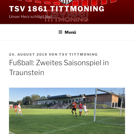
Zum
TSV 1861 TITTMONING
Inhalt
Unser Herz schlägt hier
springen
Menü
VERÖFFENTLICHT
24. AUGUST 2019
VON
TSV TITTMONING
AM
Fußball: Zweites Saisonspiel in
Traunstein