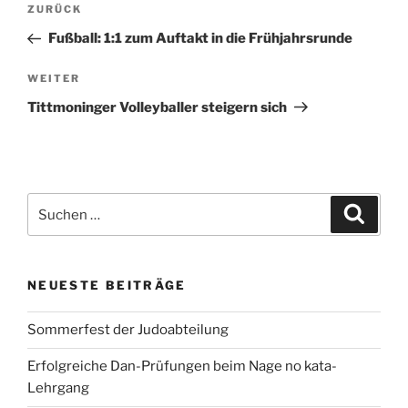
Vorheriger
ZURÜCK
Beitrag
Fußball: 1:1 zum Auftakt in die Frühjahrsrunde
Nächster
WEITER
Beitrag
Tittmoninger Volleyballer steigern sich
Suchen
Suche
nach:
NEUESTE BEITRÄGE
Sommerfest der Judoabteilung
Erfolgreiche Dan-Prüfungen beim Nage no kata-
Lehrgang