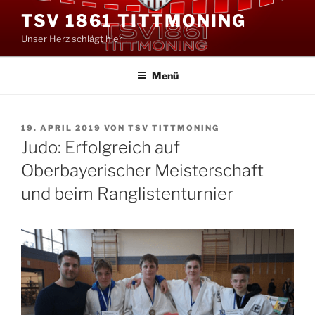
Zum
TSV 1861 TITTMONING
Inhalt
Unser Herz schlägt hier
springen
Menü
VERÖFFENTLICHT
19. APRIL 2019
VON
TSV TITTMONING
AM
Judo: Erfolgreich auf
Oberbayerischer Meisterschaft
und beim Ranglistenturnier