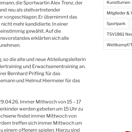
Kunstturnen
emann, die Sportwartin Alex Trenz, der
nd neu als stellvertretender
Mitglieder & 
ner vorgeschlagen. Er übernimmt das
Sportpark
nicht mehr kandidierte. In einer
einstimmig gewählt. Auf die
TSV1861 Ne
nsvorstandes erklärten sich alle
Wettkampf/T
zunehmen.
, so die alte und neue Abteilungsleiterin
rtraining und Erwachsenentraining an.
rer Bernhard Prifling für das
iemann und Helmut Hiermeier für das
 29.04.26. Immer Mittwoch von 15 – 17
erkinder werden gebeten um 15 Uhr zu
achsene findet immer Mittwoch von
ßerdem treffen sich immer Mittwoch um
zu einem offenem spielen. Hierzu sind