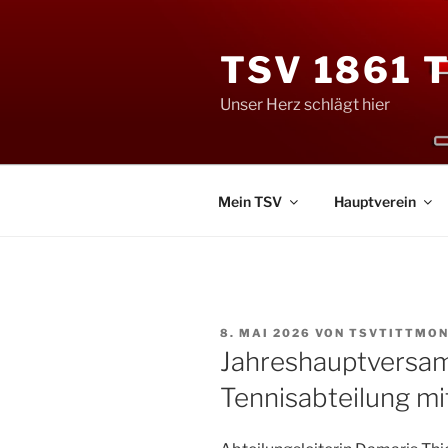
Zum
Inhalt
TSV 1861 
springen
Unser Herz schlägt hier
Mein TSV
Hauptverein
VERÖFFENTLICHT
8. MAI 2026
VON
TSVTITTMON
AM
Jahreshauptversa
Tennisabteilung m