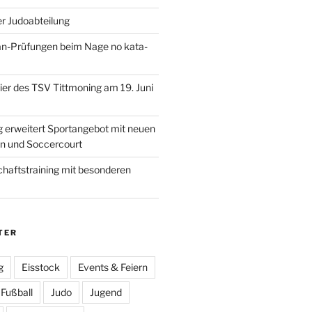
r Judoabteilung
an-Prüfungen beim Nage no kata-
r des TSV Tittmoning am 19. Juni
 erweitert Sportangebot mit neuen
en und Soccercourt
haftstraining mit besonderen
TER
g
Eisstock
Events & Feiern
Fußball
Judo
Jugend