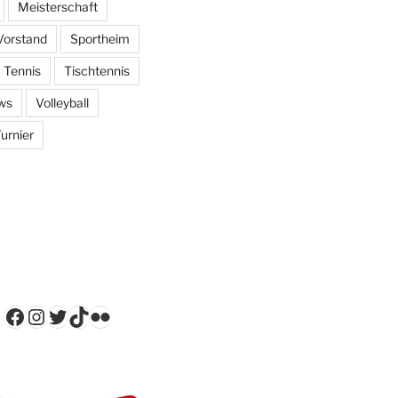
Meisterschaft
Vorstand
Sportheim
Tennis
Tischtennis
ws
Volleyball
urnier
Facebook
Instagram
Twitter
TikTok
Flickr