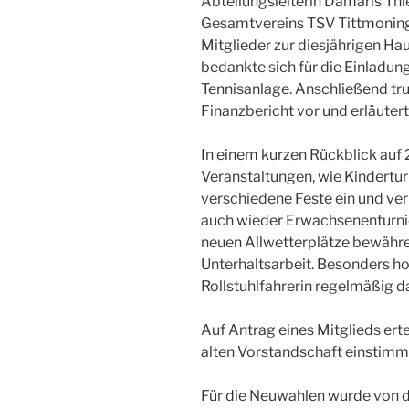
Abteilungsleiterin Damaris Th
Gesamtvereins TSV Tittmoning
Mitglieder zur diesjährigen H
bedankte sich für die Einladung
Tennisanlage. Anschließend t
Finanzbericht vor und erläute
In einem kurzen Rückblick auf
Veranstaltungen, wie Kindertur
verschiedene Feste ein und ve
auch wieder Erwachsenenturnier
neuen Allwetterplätze bewähren
Unterhaltsarbeit. Besonders ho
Rollstuhlfahrerin regelmäßig 
Auf Antrag eines Mitglieds ert
alten Vorstandschaft einstimmi
Für die Neuwahlen wurde von 