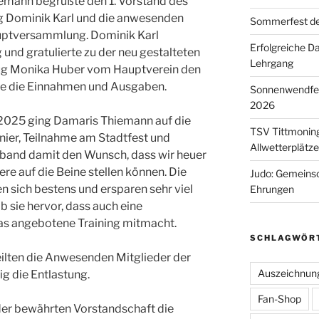
iemann begrüßte den 1. Vorstand des
 Dominik Karl und die anwesenden
Sommerfest de
auptversammlung. Dominik Karl
Erfolgreiche D
 und gratulierte zu der neu gestalteten
Lehrgang
rug Monika Huber vom Hauptverein den
rte die Einnahmen und Ausgaben.
Sonnenwendfeie
2026
 2025 ging Damaris Thiemann auf die
TSV Tittmoning
nier, Teilnahme am Stadtfest und
Allwetterplätz
rband damit den Wunsch, dass wir heuer
e auf die Beine stellen können. Die
Judo: Gemeinsc
 sich bestens und ersparen sehr viel
Ehrungen
b sie hervor, dass auch eine
das angebotene Training mitmacht.
SCHLAGWÖR
eilten die Anwesenden Mitglieder der
Auszeichnun
g die Entlastung.
Fan-Shop
der bewährten Vorstandschaft die