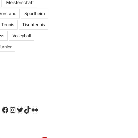
Meisterschaft
Vorstand
Sportheim
Tennis
Tischtennis
ws
Volleyball
urnier
Facebook
Instagram
Twitter
TikTok
Flickr