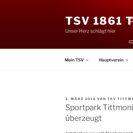
Zum
Inhalt
TSV 1861 
springen
Unser Herz schlägt hier
Mein TSV
Hauptverein
VERÖFFENTLICHT
2. MÄRZ 2016
VON
TSV TITTM
AM
Sportpark Tittmon
überzeugt