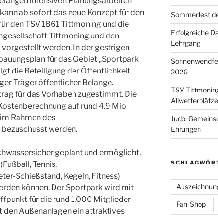
telangen intensiven Planungsarbeiten
nn ab sofort das neue Konzept für den
Sommerfest de
ür den TSV 1861 Tittmoning und die
Erfolgreiche D
engesellschaft Tittmoning und den
Lehrgang
vorgestellt werden. In der gestrigen
bauungsplan für das Gebiet „Sportpark
Sonnenwendfeie
olgt die Beteiligung der Öffentlichkeit
2026
er Träger öffentlicher Belange.
TSV Tittmoning
rag für das Vorhaben zugestimmt. Die
Allwetterplätz
 Kostenberechnung auf rund 4,9 Mio
n im Rahmen des
Judo: Gemeinsc
bezuschusst werden.
Ehrungen
hwassersicher geplant und ermöglicht,
SCHLAGWÖR
Fußball, Tennis,
er-Schießstand, Kegeln, Fitness)
Auszeichnun
erden können. Der Sportpark wird mit
effpunkt für die rund 1.000 Mitglieder
Fan-Shop
t den Außenanlagen ein attraktives