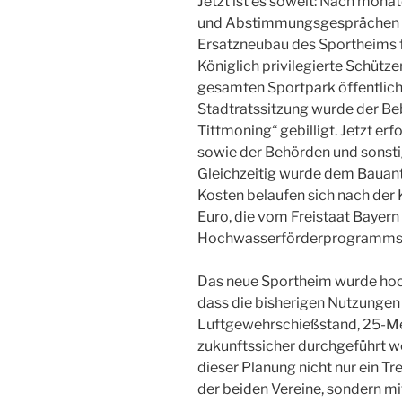
Jetzt ist es soweit: Nach mona
und Abstimmungsgesprächen ka
Ersatzneubau des Sportheims f
Königlich privilegierte Schütz
gesamten Sportpark öffentlich 
Stadtratssitzung wurde der Be
Tittmoning“ gebilligt. Jetzt erf
sowie der Behörden und sonstig
Gleichzeitig wurde dem Bauant
Kosten belaufen sich nach der
Euro, die vom Freistaat Bayer
Hochwasserförderprogramms 
Das neue Sportheim wurde hoc
dass die bisherigen Nutzungen (
Luftgewehrschießstand, 25-Met
zukunftssicher durchgeführt w
dieser Planung nicht nur ein Tr
der beiden Vereine, sondern mi