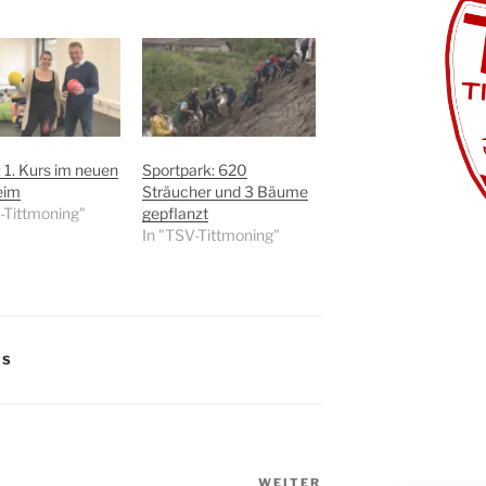
: 1. Kurs im neuen
Sportpark: 620
eim
Sträucher und 3 Bäume
-Tittmoning"
gepflanzt
In "TSV-Tittmoning"
WS
WEITER
Nächster