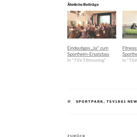
Ähnliche Beiträge
Eindeutiges „Ja“ zum
Fitness
Sportheim-Ersatzbau
Sporth
In "TSV-Tittmoning"
In "TSV
SCHLAGWÖRTER
SPORTPARK
,
TSV1861 NE
Beitragsnavigation
Vorheriger
ZURÜCK