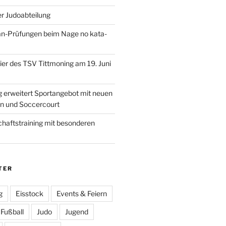
r Judoabteilung
an-Prüfungen beim Nage no kata-
r des TSV Tittmoning am 19. Juni
 erweitert Sportangebot mit neuen
en und Soccercourt
haftstraining mit besonderen
TER
g
Eisstock
Events & Feiern
Fußball
Judo
Jugend